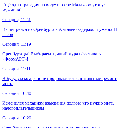
Ещё одна трагедия на воде: в озере Малахово утонул
мужчина!
Сегодня, 11:51
Вылет рейса из Оренбурга в Анталью задержали уже на 11
часов
Сегодня, 11:19
Оренбуржцы! Выбираем лучший мурал фестиваля
«ФормАРТ»!
Сегодня, 11:11
В Бузулукском районе продолжается капитальный ремонт
моста
Сегодня, 10:40
Изменился механизм взыскания долгов: что нужно знать
налогоплательщикам
Сегодня, 10:20
Оренбуржца осудили за оправдание терроризма и