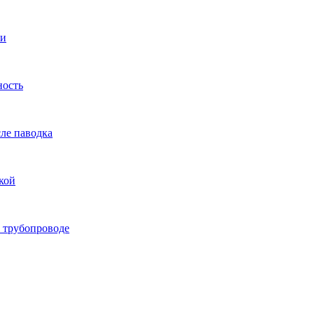
ти
ность
ле паводка
кой
а трубопроводе