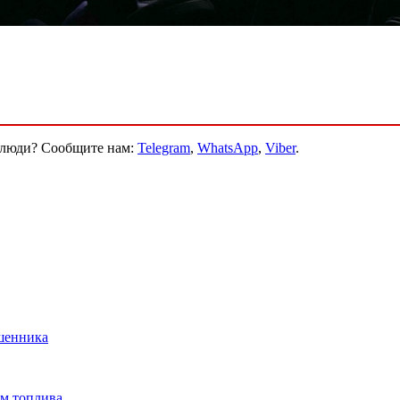
и люди? Сообщите нам:
Telegram
,
WhatsApp
,
Viber
.
ошенника
ам топлива