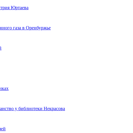
итрия Юртаева
ного газа в Оренбуржье
й
иках
анство у библиотеки Некрасова
щей