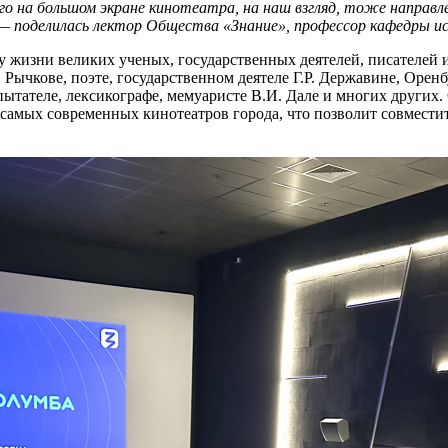
его на большом экране кинотеатра, на наш взгляд, тоже направ
 — поделилась лектор Общества «Знание», профессор кафедры и
у жизни великих ученых, государственных деятелей, писателей и
 Рычкове, поэте, государственном деятеле Г.Р. Державине, Орен
пытателе, лексикографе, мемуаристе В.И. Дале и многих других.
 самых современных кинотеатров города, что позволит совмести