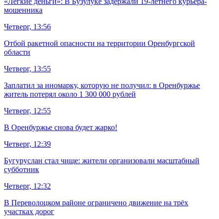
«Лёгкие деньги»: В Бузулуке задержали 19-летнего курьера-
мошенника
Четверг, 13:56
Отбой ракетной опасности на территории Оренбургской
области
Четверг, 13:55
Заплатил за иномарку, которую не получил: в Оренбуржье
житель потерял около 1 300 000 рублей
Четверг, 12:55
В Оренбуржье снова будет жарко!
Четверг, 12:39
Бугуруслан стал чище: жители организовали масштабный
субботник
Четверг, 12:32
В Переволоцком районе ограничено движение на трёх
участках дорог