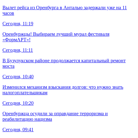
Вылет рейса из Оренбурга в Анталью задержали уже на 11
часов
Сегодня, 11:19
Оренбуржцы! Выбираем лучший мурал фестиваля
«ФормАРТ»!
Сегодня, 11:11
В Бузулукском районе продолжается капитальный ремонт
моста
Сегодня, 10:40
Изменился механизм взыскания долгов: что нужно знать
налогоплательщикам
Сегодня, 10:20
Оренбуржца осудили за оправдание терроризма и
реабилитацию нацизма
Сегодня, 09:41