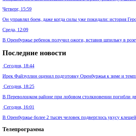
Четверг, 15:59
Он управлял боем, даже когда силы уже покидали: история Гер
Среда, 12:09
В Оренбуржье ребенок получил ожоги, вставив шпильку в розе
Последние новости
Сегодня, 18:44
Ирек Файзуллин оценил подготовку Оренбуржья к зиме и темпы
Сегодня, 18:25
В Переволоцком районе при лобовом столкновении погибли дв
Сегодня, 16:01
В Оренбуржье более 2 тысяч человек подверглось укусу клеще
Телепрограмма