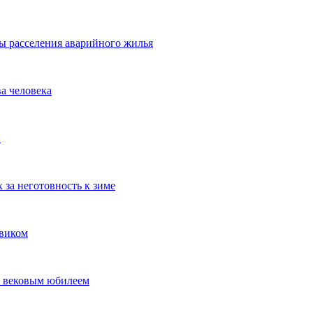
ы расселения аварийного жилья
а человека
й
 за неготовность к зиме
овиком
с вековым юбилеем