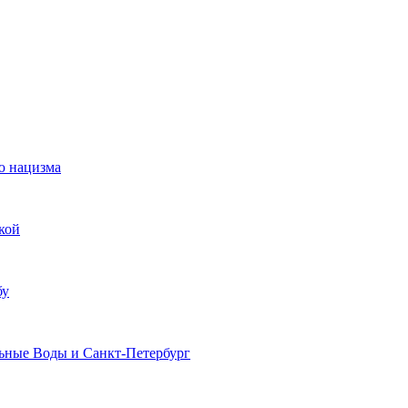
ю нацизма
кой
бу
льные Воды и Санкт-Петербург