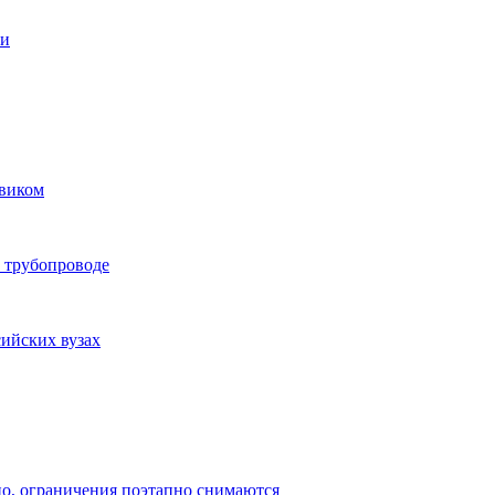
ти
овиком
а трубопроводе
сийских вузах
о, ограничения поэтапно снимаются