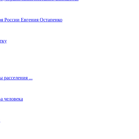
оя России Евгения Остапенко
тку
 расселения ...
а человека
й