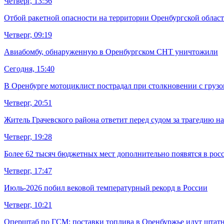
Четверг, 13:56
Отбой ракетной опасности на территории Оренбургской облас
Четверг, 09:19
Авиабомбу, обнаруженную в Оренбургском СНТ уничтожили
Сегодня, 15:40
В Оренбурге мотоциклист пострадал при столкновении с груз
Четверг, 20:51
Житель Грачевского района ответит перед судом за трагедию н
Четверг, 19:28
Более 62 тысяч бюджетных мест дополнительно появятся в рос
Четверг, 17:47
Июль-2026 побил вековой температурный рекорд в России
Четверг, 10:21
Оперштаб по ГСМ: поставки топлива в Оренбуржье идут штатн