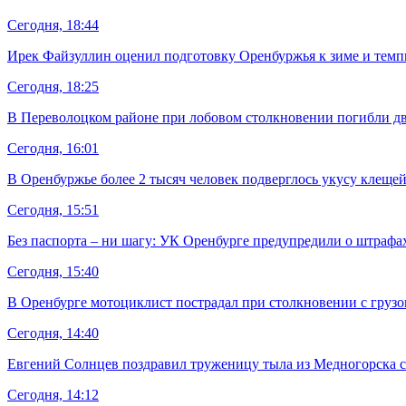
Сегодня, 18:44
Ирек Файзуллин оценил подготовку Оренбуржья к зиме и темп
Сегодня, 18:25
В Переволоцком районе при лобовом столкновении погибли дв
Сегодня, 16:01
В Оренбуржье более 2 тысяч человек подверглось укусу клеще
Сегодня, 15:51
Без паспорта – ни шагу: УК Оренбурге предупредили о штрафах
Сегодня, 15:40
В Оренбурге мотоциклист пострадал при столкновении с груз
Сегодня, 14:40
Евгений Солнцев поздравил труженицу тыла из Медногорска 
Сегодня, 14:12