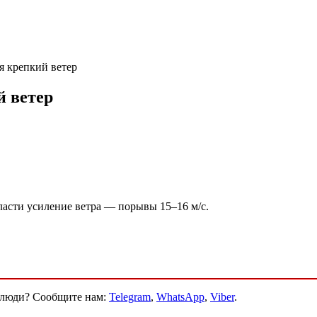
я крепкий ветер
й ветер
асти усиление ветра — порывы 15–16 м/с.
и люди? Сообщите нам:
Telegram
,
WhatsApp
,
Viber
.