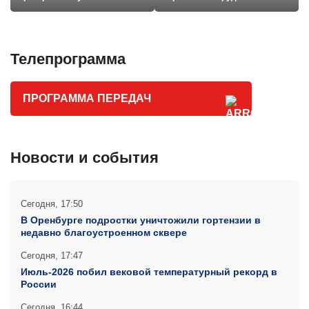
19:30
С ДОКТОРОМ»
(12+)
«НА
Телепрограмма
ДАЛЬНЕЙ
ЗАСТАВЕ»
19:55
№15-16 (12+)
ПРОГРАММА ПЕРЕДАЧ
МЕЛОДРАМА,
РОССИЯ,
2015Г.
«НОВОСТИ
Новости и события
ДНЯ»,
22:00
«ПОГОДА»
(12+)
«ТАКАЯ
Сегодня, 17:50
РАБОТА»
В Оренбурге подростки уничтожили гортензии в
№63-64
недавно благоустроенном сквере
22:30
(16+)
ДЕТЕКТИВ,
Сегодня, 17:47
РОССИЯ,
Июль-2026 побил вековой температурный рекорд в
России
2014Г.
Сегодня, 16:44