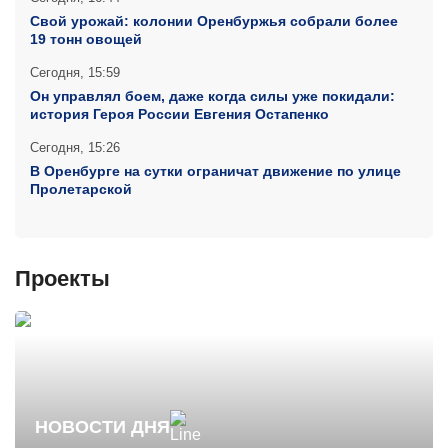
Свой урожай: колонии Оренбуржья собрали более
19 тонн овощей
Сегодня, 15:59
Он управлял боем, даже когда силы уже покидали:
история Героя России Евгения Остапенко
Сегодня, 15:26
В Оренбурге на сутки ограничат движение по улице
Пролетарской
Сегодня, 14:51
«Лёгкие деньги»: В Бузулуке задержали 19-летнего
курьера-мошенника
Проекты
Сегодня, 13:56
Отбой ракетной опасности на территории
Оренбургской области
Сегодня, 13:55
Заплатил за иномарку, которую не получил: в
Оренбуржье житель потерял около 1 300 000 рублей
НОВОСТИ ДНЯ
Сегодня, 12:55