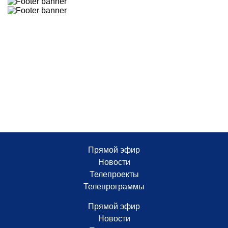
Среда, 21:52
На станции Никель под Орском сошли с рельсов
вагоны с рудой
Среда, 17:58
Более 12 тысяч оренбуржцев подтвердили
капремонт домов после паводка
Среда, 17:25
Определен порядок представления в бюллетене на
выборах депутатов Государственной Думы
Среда, 17:08
В Доме Советов прошло заседание Архитектурно-
градостроительного совета при губернаторе
Прямой эфир
Новости
Телепроекты
Телепрограммы
Прямой эфир
Новости