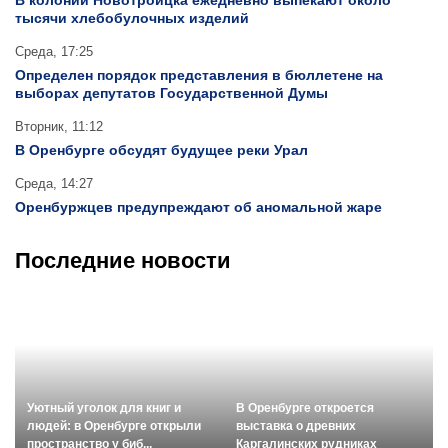
В колонии Новотроицка ежедневно выпекают около
тысячи хлебобулочных изделий
Среда, 17:25
Определен порядок представления в бюллетене на
выборах депутатов Государственной Думы
Вторник, 11:12
В Оренбурге обсудят будущее реки Урал
Среда, 14:27
Оренбуржцев предупреждают об аномальной жаре
Последние новости
Сегодня, 11:02
Сегодня, 10:56
Уютный уголок для книг и
В Оренбурге откроется
людей: в Оренбурге открыли
выставка о древних
«ПОГОВОРИТЕ
пространство у биб...
Каргалинских рудниках