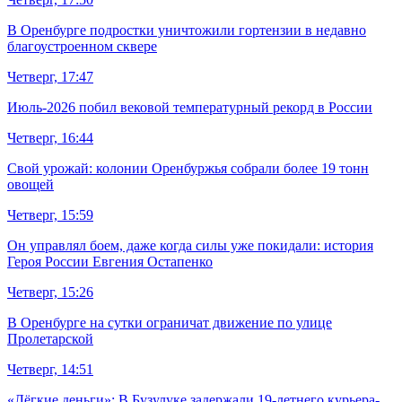
В Оренбурге подростки уничтожили гортензии в недавно
благоустроенном сквере
Четверг, 17:47
Июль-2026 побил вековой температурный рекорд в России
Четверг, 16:44
Свой урожай: колонии Оренбуржья собрали более 19 тонн
овощей
Четверг, 15:59
Он управлял боем, даже когда силы уже покидали: история
Героя России Евгения Остапенко
Четверг, 15:26
В Оренбурге на сутки ограничат движение по улице
Пролетарской
Четверг, 14:51
«Лёгкие деньги»: В Бузулуке задержали 19-летнего курьера-