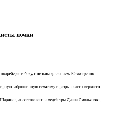
кисты почки
одреберье и боку, с низким давлением. Её экстренно
ширную забрюшинную гематому и разрыв кисты верхнего
 Шарипов, анестезиологи и медсёстры Диана Смольянова,