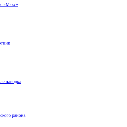
ис «Макс»
отник
ле паводка
ского района