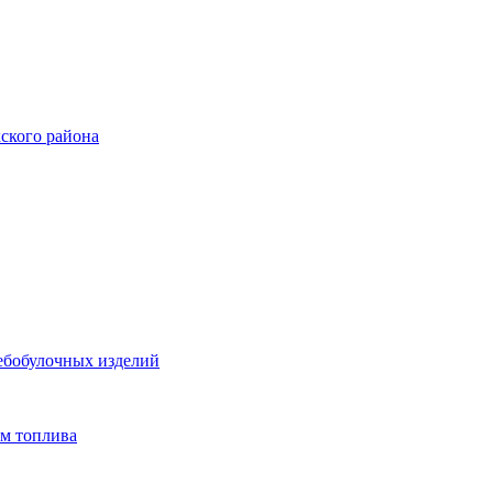
ского района
ебобулочных изделий
ам топлива