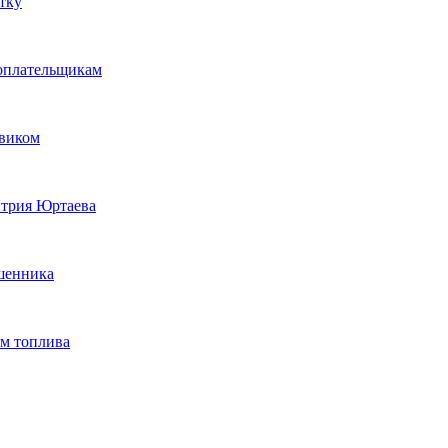
тку
гоплательщикам
овиком
итрия Юртаева
ошенника
ам топлива