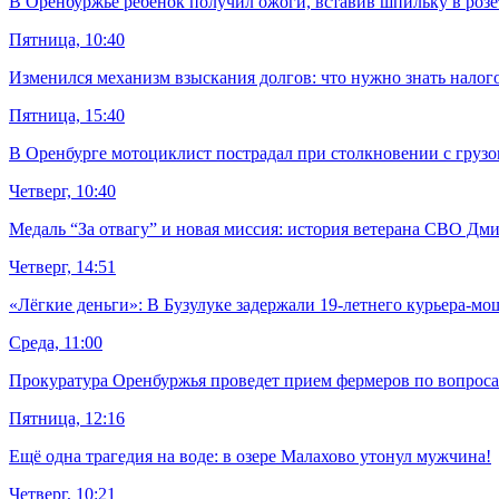
В Оренбуржье ребенок получил ожоги, вставив шпильку в розе
Пятница, 10:40
Изменился механизм взыскания долгов: что нужно знать нало
Пятница, 15:40
В Оренбурге мотоциклист пострадал при столкновении с груз
Четверг, 10:40
Медаль “За отвагу” и новая миссия: история ветерана СВО Дм
Четверг, 14:51
«Лёгкие деньги»: В Бузулуке задержали 19-летнего курьера-м
Среда, 11:00
Прокуратура Оренбуржья проведет прием фермеров по вопрос
Пятница, 12:16
Ещё одна трагедия на воде: в озере Малахово утонул мужчина!
Четверг, 10:21