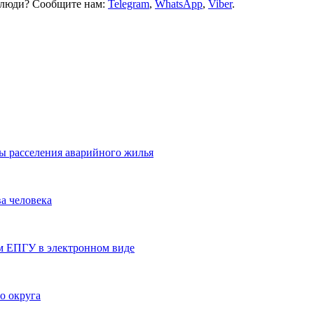
и люди? Сообщите нам:
Telegram
,
WhatsApp
,
Viber
.
ы расселения аварийного жилья
а человека
ям ЕПГУ в электронном виде
о округа