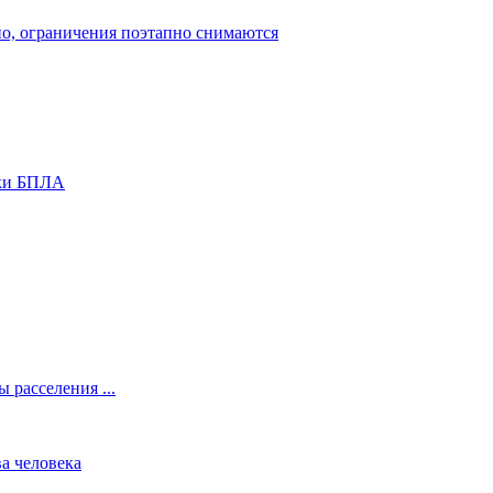
о, ограничения поэтапно снимаются
аки БПЛА
 расселения ...
а человека