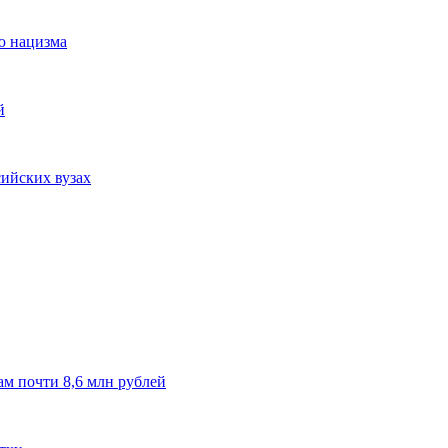
ю нацизма
й
сийских вузах
м почти 8,6 млн рублей